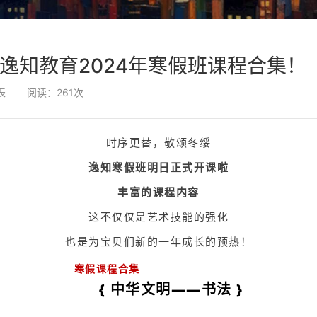
—逸知教育2024年寒假班课程合集！
表
阅读：
261
次
时序更替，敬颂冬绥
逸知寒假班明日正式开课啦
丰富的课程内容
这不仅仅是艺术技能的强化
也是为宝贝们新的一年成长的预热！
寒假课程合集
{ 中华文明——
}
书法