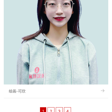
→
→
绘画-可欣
1
2
3
4