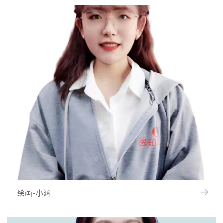
→
→
绘画-小涵