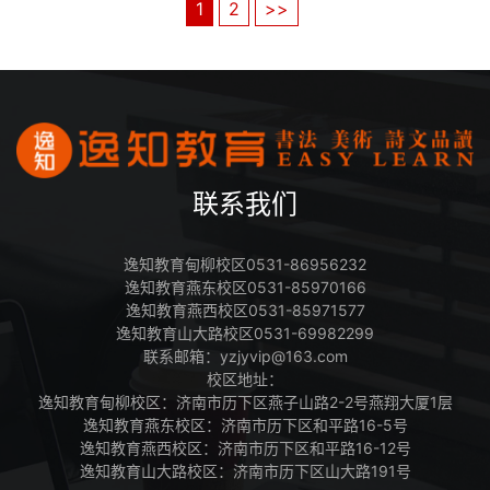
1
2
>>
承，躬耕不辍，推陈出新，设计出一
款逸知专属文创icon—“醒狮”，代表
着我们文化创新，传承艺术经典的决
心和使命！
联系我们
逸知教育甸柳校区0531-86956232
逸知教育燕东校区0531-85970166
逸知教育燕西校区0531-85971577
逸知教育山大路校区0531-69982299
联系邮箱：yzjyvip@163.com
校区地址：
逸知教育甸柳校区：济南市历下区燕子山路2-2号燕翔大厦1层
逸知教育燕东校区：济南市历下区和平路16-5号
逸知教育燕西校区：济南市历下区和平路16-12号
逸知教育山大路校区：济南市历下区山大路191号